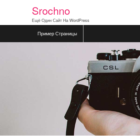
Skip
Srochno
to
content
Ещё Один Сайт На WordPress
Пример Страницы