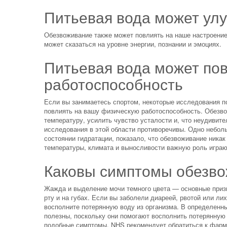
Питьевая вода может ул
Обезвоживание также может повлиять на наше настроение 
может сказаться на уровне энергии, познании и эмоциях.
Питьевая вода может по
работоспособность
Если вы занимаетесь спортом, некоторые исследования п
повлиять на вашу физическую работоспособность. Обезво
температуру, усилить чувство усталости и, что неудивит
исследования в этой области противоречивы. Одно небол
состоянии гидратации, показало, что обезвоживание ника
температуры, климата и выносливости важную роль играю
Каковы симптомы обезв
Жажда и выделение мочи темного цвета — основные призн
рту и на губах. Если вы заболели диареей, рвотой или ли
восполните потерянную воду из организма. В определенн
полезны, поскольку они помогают восполнить потерянную
подобные симптомы, NHS рекомендует обратиться к фарма