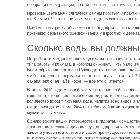
пероральной гидратации, а если симптомы не улучшаются
Проверка цвета мочи считается самым простым и практич
чтобы моча была от светло-желтого до прозрачного цвета.
Наибольшему риску обезвоживания подвержены младенцы,
признаках серьезного обезвоживания у взрослых и детей 
Сколько воды вы должны
Потребности каждого человека уникальны и зависят от его 
типа работы и климата, в котором он живет. Пить мало и
Великобритании, согласно Руководству по питанию, вы до
чтобы восполнить нормальную потерю воды — около 1,2-1,
сахара, включая чай и кофе, — все это считается.
В марте 2010 года Европейское управление по безопасно
говорится, что общее потребление жидкости в день должн
количество входит питьевая вода, напитки всех видов и 
пищи приходится около 20% потребляемой нами жидкости,
мужчине — 2 литра.
Однако вокруг наших потребностей в гидратации существу
данных, подтверждающих пользу для здоровья часто упоми
живет в умеренном климате и ведет преимущественно сид
выпивать около 6-8 стаканов, причем в жаркую погоду или