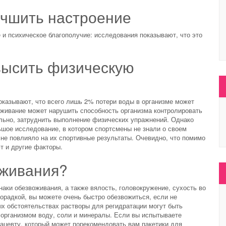
учшить настроение
и психическое благополучие: исследования показывают, что это
высить физическую
оказывают, что всего лишь 2% потери воды в организме может
живание может нарушить способность организма контролировать
ельно, затруднить выполнение физических упражнений. Однако
ьшое исследование, в котором спортсмены не знали о своем
к не повлияло на их спортивные результаты. Очевидно, что помимо
т и другие факторы.
оживания?
аки обезвоживания, а также вялость, головокружение, сухость во
хорадкой, вы можете очень быстро обезвожиться, если не
ых обстоятельствах растворы для регидратации могут быть
 организмом воду, соли и минералы. Если вы испытываете
цевту, который может порекомендовать вам пакетики для