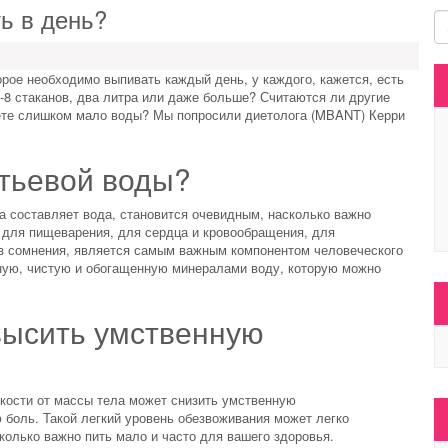
ь в день?
орое необходимо выпивать каждый день, у каждого, кажется, есть
-8 стаканов, два литра или даже больше? Считаются ли другие
пьете слишком мало воды? Мы попросили диетолога (MBANT) Керри
тьевой воды?
ла составляет вода, становится очевидным, насколько важно
 для пищеварения, для сердца и кровообращения, для
ез сомнения, является самым важным компонентом человеческого
нную, чистую и обогащенную минералами воду, которую можно
высить умственную
кости от массы тела может снизить умственную
ю боль. Такой легкий уровень обезвоживания может легко
сколько важно пить мало и часто для вашего здоровья.