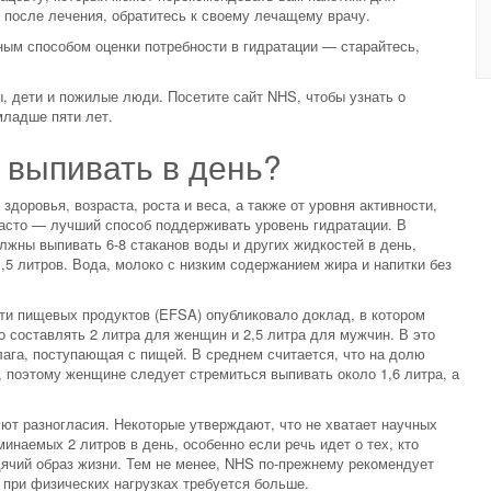
 после лечения, обратитесь к своему лечащему врачу.
ным способом оценки потребности в гидратации — старайтесь,
 дети и пожилые люди. Посетите сайт NHS, чтобы узнать о
младше пяти лет.
 выпивать в день?
здоровья, возраста, роста и веса, а также от уровня активности,
 часто — лучший способ поддерживать уровень гидратации. В
лжны выпивать 6-8 стаканов воды и других жидкостей в день,
5 литров. Вода, молоко с низким содержанием жира и напитки без
сти пищевых продуктов (EFSA) опубликовало доклад, в котором
о составлять 2 литра для женщин и 2,5 литра для мужчин. В это
влага, поступающая с пищей. В среднем считается, что на долю
 поэтому женщине следует стремиться выпивать около 1,6 литра, а
ют разногласия. Некоторые утверждают, что не хватает научных
наемых 2 литров в день, особенно если речь идет о тех, кто
ячий образ жизни. Тем не менее, NHS по-прежнему рекомендует
 при физических нагрузках требуется больше.