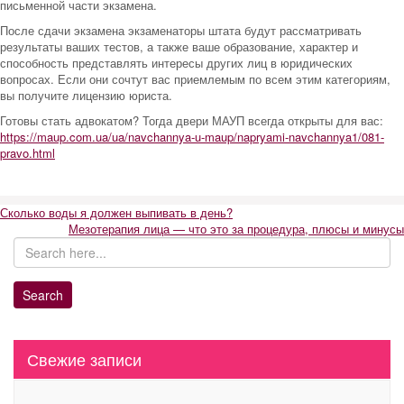
письменной части экзамена.
После сдачи экзамена экзаменаторы штата будут рассматривать
результаты ваших тестов, а также ваше образование, характер и
способность представлять интересы других лиц в юридических
вопросах. Если они сочтут вас приемлемым по всем этим категориям,
вы получите лицензию юриста.
Готовы стать адвокатом? Тогда двери МАУП всегда открыты для вас:
https://maup.com.ua/ua/navchannya-u-maup/napryami-navchannya1/081-
pravo.html
Навигация
Сколько воды я должен выпивать в день?
Мезотерапия лица — что это за процедура, плюсы и минусы
по
записям
Свежие записи