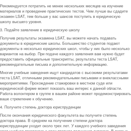
Рекомендуется потратить не менее нескольких месяцев на изучение
материалов и проведение практических тестов. Чем лучше вы сдадите
экзамен LSAT, тем больше у вас шансов поступить в юридическую
школу высшего уровня.
3. Подайте заявление в юридическую школу
Получив результаты экзамена LSAT, вы можете начать подавать
документы в юридические школы. Большинство студентов подают
документы в несколько юридических школ, чтобы у них было несколько
вариантов на выбор. При подаче каждого заявления вам нужно будет
предоставить официальные транскрипты, результаты теста LSAT,
рекомендательные письма и дополнительную информацию.
Многие учебные заведения ищут кандидатов с высокими результатами
теста LSAT, отличными рекомендательными письмами и внеклассными
мероприятиями. Прохождение стажировки в местном суде или
юридической фирме может показать ваш интерес к данной области.
Работа волонтером в группе в вашем районе может продемонстрировать
ваше стремление к обучению.
4. Получите степень доктора юриспруденции
После окончания юридического факультета вы получите степень
доктора права. В среднем на получение степени доктора
юриспруденции уходит около трех лет. У каждого учебного заведения
своя учебная программа и свои правила получения диплома. В первые