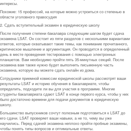
интересы.
Похожие: 15 профессий, на которые можно устроиться со степенью в
области уголовного правосудия
2. Сдать вступительный экзамен в юридическую школу
После получения степени бакалавра следующим шагом будет сдача
экзамена LSAT. Он состоит из пяти разделов с несколькими вариантами
ответов, которые охватывают такие темы, как понимание прочитанного,
критическое мышление и аргументация. Он проводится в определенный
день в месте проведения тестирования с помощью электронных
планшетов. Вам необходимо пройти пять 35-минутных секций. После
экзамена вам также нужно будет выполнить письменную часть
экзамена, которую вы можете сдать онлайн из дома.
Сотрудники приемной комиссии юридической школы рассмотрят ваши
результаты LSAT и историю обучения в бакалавриате, чтобы
определить, подходите ли вы для участия в программе. Многие
студенты бакалавриата сдают LSAT в конце первого курса, чтобы у них
было достаточно времени для подачи документов в юридическую
школу.
Большинство выпускников сочтут полезным подготовиться к LSAT до
его сдачи. LSAT проверяет ваши навыки, а не то, чему вы уже
научились. Перед сдачей экзамена неплохо пройти пробные экзамены,
чтобы понять типы вопросов и оптимальные ответы.